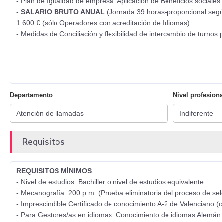
- Plan de Igualdad de empresa. Aplicación de Beneficios sociales y
-
SALARIO BRUTO ANUAL
(Jornada 39 horas-proporcional segú
1.600 € (sólo Operadores con acreditación de Idiomas)
- Medidas de Conciliación y flexibilidad de intercambio de turnos 
Departamento
Nivel profesiona
Requisitos
REQUISITOS MÍNIMOS
- Nivel de estudios: Bachiller o nivel de estudios equivalente.
- Mecanografía: 200 p.m. (Prueba eliminatoria del proceso de sel
- Imprescindible Certificado de conocimiento A-2 de Valenciano (o 
- Para Gestores/as en idiomas: Conocimiento de idiomas Alemán y