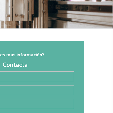
res más información?
Contacta