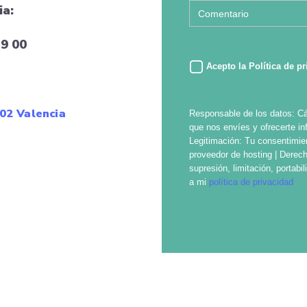
ia:
39 00
Acepto la
Política de p
002 Valencia
Responsable de los datos: Cám
que nos envíes y ofrecerte inf
Legitimación: Tu consentimie
proveedor de hosting | Derech
supresión, limitación, portab
a mi
política de privacidad